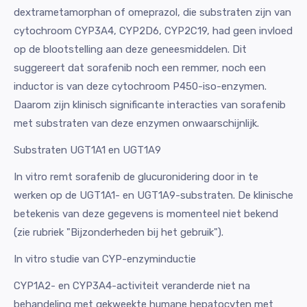
dextrametamorphan of omeprazol, die substraten zijn van
cytochroom CYP3A4, CYP2D6, CYP2C19, had geen invloed
op de blootstelling aan deze geneesmiddelen. Dit
suggereert dat sorafenib noch een remmer, noch een
inductor is van deze cytochroom P450-iso-enzymen.
Daarom zijn klinisch significante interacties van sorafenib
met substraten van deze enzymen onwaarschijnlijk.
Substraten UGT1A1 en UGT1A9
In vitro remt sorafenib de glucuronidering door in te
werken op de UGT1A1- en UGT1A9-substraten. De klinische
betekenis van deze gegevens is momenteel niet bekend
(zie rubriek "Bijzonderheden bij het gebruik").
In vitro studie van CYP-enzyminductie
CYP1A2- en CYP3A4-activiteit veranderde niet na
behandeling met gekweekte humane hepatocyten met