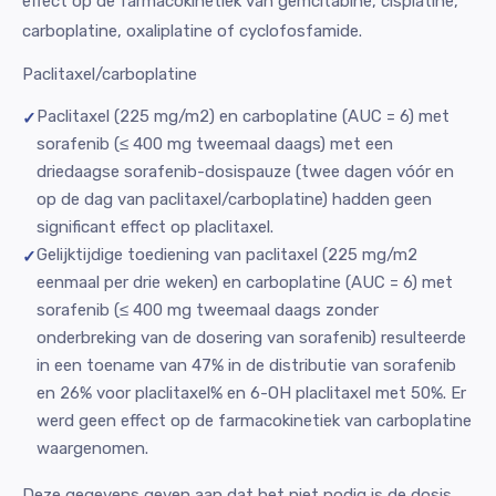
effect op de farmacokinetiek van gemcitabine, cisplatine,
carboplatine, oxaliplatine of cyclofosfamide.
Paclitaxel/carboplatine
Paclitaxel (225 mg/m2) en carboplatine (AUC = 6) met
sorafenib (≤ 400 mg tweemaal daags) met een
driedaagse sorafenib-dosispauze (twee dagen vóór en
op de dag van paclitaxel/carboplatine) hadden geen
significant effect op placlitaxel.
Gelijktijdige toediening van paclitaxel (225 mg/m2
eenmaal per drie weken) en carboplatine (AUC = 6) met
sorafenib (≤ 400 mg tweemaal daags zonder
onderbreking van de dosering van sorafenib) resulteerde
in een toename van 47% in de distributie van sorafenib
en 26% voor placlitaxel% en 6-OH placlitaxel met 50%. Er
werd geen effect op de farmacokinetiek van carboplatine
waargenomen.
Deze gegevens geven aan dat het niet nodig is de dosis