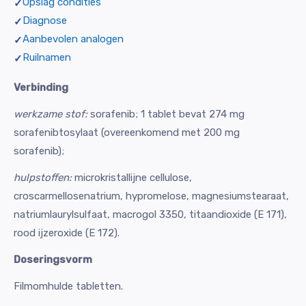
Opslag condities
Diagnose
Aanbevolen analogen
Ruilnamen
Verbinding
werkzame stof:
sorafenib; 1 tablet bevat 274 mg
sorafenibtosylaat (overeenkomend met 200 mg
sorafenib);
hulpstoffen:
microkristallijne cellulose,
croscarmellosenatrium, hypromelose, magnesiumstearaat,
natriumlaurylsulfaat, macrogol 3350, titaandioxide (E 171),
rood ijzeroxide (E 172).
Doseringsvorm
Filmomhulde tabletten.