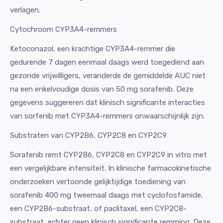
verlagen.
Cytochroom CYP3A4-remmers
Ketoconazol, een krachtige CYP3A4-remmer die
gedurende 7 dagen eenmaal daags werd toegediend aan
gezonde vrijwilligers, veranderde de gemiddelde AUC niet
na een enkelvoudige dosis van 50 mg sorafenib. Deze
gegevens suggereren dat klinisch significante interacties
van sorfenib met CYP3A4-remmers onwaarschijnlijk zijn.
Substraten van CYP2B6, CYP2C8 en CYP2C9
Sorafenib remt CYP2B6, CYP2C8 en CYP2C9 in vitro met
een vergelijkbare intensiteit. In klinische farmacokinetische
onderzoeken vertoonde gelijktijdige toediening van
sorafenib 400 mg tweemaal daags met cyclofosfamide,
een CYP2B6-substraat, of paclitaxel, een CYP2C8-
substraat, echter geen klinisch significante remming. Deze