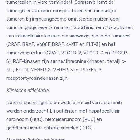
tumorcellen in vitro vermindert. Sorafenib remt de
tumorgroei van xenotransplantaten van menselijke
tumoren bij immuungecompromitteerde muizen door
tumorangiogenese te remmen. Sorafenib remt de activiteit
van intracellulaire kinasen die aanwezig zijn in de tumorcel
(CRAF, BRAF, V600E BRAF, c-KIT en FLT-3) en het
tumorvasculatuur (CRAF, VEGFR-2, VEGFR-3 en PDGFR-
ß). RAF-kinasen zijn serine/threonine-kinasen, terwijl c-
KIT, FLT-3, VEGFR-2, VEGFR-3 en PDGFR-ß
receptortyrosinekinasen zijn.
Klinische efficiëntie
De klinische veiligheid en werkzaamheid van sorafenib
werden onderzocht bij patiënten met hepatocellulair
carcinoom (HCC), niercelcarcinoom (RCC) en
gedifferentieerde schildklierkanker (DTC).