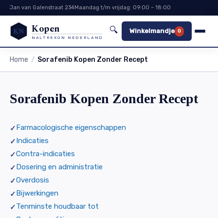
Jan van Galenstraat 234
Maandag t/m vrijdag: 09:00 – 18:00
Kopen
🔍
KN
Winkelmandje
0
NALTREXON NEDERLAND
Home
Sorafenib Kopen Zonder Recept
Sorafenib Kopen Zonder Recept
Farmacologische eigenschappen
Indicaties
Contra-indicaties
Dosering en administratie
Overdosis
Bijwerkingen
Tenminste houdbaar tot