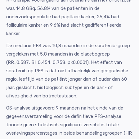
RI-therapie voorafgaand aan deelname aan het onderzoek
was 14,8 GBq. 56,8% van de patiënten in de
onderzoekspopulatie had papillaire kanker, 25,4% had
folliculaire kanker en 9,6% had slecht gedifferentieerde
kanker.
De mediane PFS was 10,8 maanden in de sorafenib-groep
vergeleken met 5,8 maanden in de placebogroep
(RR=0,587; BI: 0,454; 0,758; p<0,0001). Het effect van
sorafenib op PFS is dat niet afhankelijk van geografische
regio, leeftijd van de patiënt jonger dan of ouder dan 60
jaar, geslacht, histologisch subtype en de aan- of
afwezigheid van botmetastasen.
OS-analyse uitgevoerd 9 maanden na het einde van de
gegevensverzameling voor de definitieve PFS-analyse
toonde geen statistisch significant verschil in totale
overlevingspercentages in beide behandelingsgroepen (HR