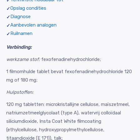
Opslag condities
Diagnose
Aanbevolen analogen
Ruilnamen
Verbinding:
werkzame stof:
fexofenadinehydrochloride;
1 filmomhulde tablet bevat fexofenadinehydrochloride 120
mg of 180 mg;
Hulpstoffen:
120 mg tabletten: microkristallijne cellulose, maïszetmeel,
natriumzetmeelglycolaat (type A), watervrij colloïdaal
siliciumdioxide, Insta Coat White filmcoating
(ethylcellulose, hydroxypropylmethylcellulose,
titaandioxide (E 171)), talk;