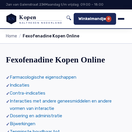
Jan van Galenstraat 234
Maandag t/m vrijdag: 09:00 – 18:00
Kopen
🔍
KN
Winkelmandje
0
NALTREXON NEDERLAND
Home
Fexofenadine Kopen Online
Fexofenadine Kopen Online
Farmacologische eigenschappen
Indicaties
Contra-indicaties
Interacties met andere geneesmiddelen en andere
vormen van interactie
Dosering en administratie
Bijwerkingen
Tenminste houdbaar tot