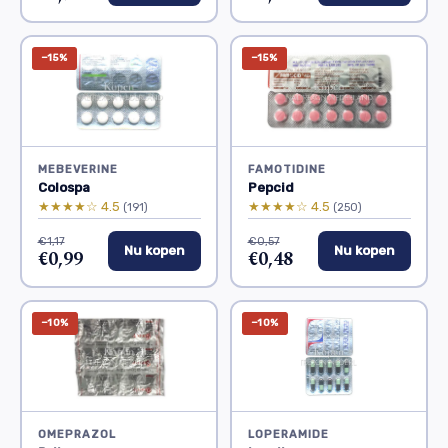
−15%
−15%
MEBEVERINE
FAMOTIDINE
Colospa
Pepcid
★★★★☆ 4.5
★★★★☆ 4.5
(191)
(250)
€1,17
€0,57
Nu kopen
Nu kopen
€0,99
€0,48
−10%
−10%
OMEPRAZOL
LOPERAMIDE