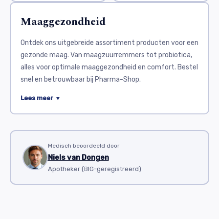
Maaggezondheid
Ontdek ons uitgebreide assortiment producten voor een
gezonde maag. Van maagzuurremmers tot probiotica,
alles voor optimale maaggezondheid en comfort. Bestel
snel en betrouwbaar bij Pharma-Shop.
Maaggezondheid is belangrijk voor iedereen. Problemen
Lees meer ▼
zoals brandend maagzuur, zure reflux, maagkrampen en
diarree kunnen het dagelijkse leven behoorlijk verstoren.
Gelukkig zijn er veel medicijnen beschikbaar die deze
klachten kunnen verlichten. Hieronder volgt een
Medisch beoordeeld door
Niels van Dongen
overzicht en beoordeling van populaire geneesmiddelen
Apotheker (BIG-geregistreerd)
in deze categorie.
Aciphex
(rabeprazol) is een protonpompremmer (PPI).
Het vermindert de maagzuurproductie sterk. Dit
medicijn helpt goed bij maagzweren en refluxziekte.