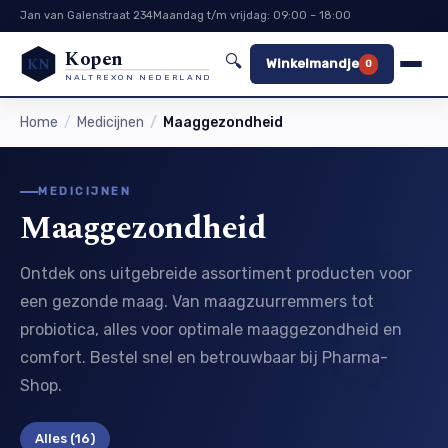
Jan van Galenstraat 234
Maandag t/m vrijdag: 09:00 – 18:00
Kopen
🔍
KN
Winkelmandje
0
NALTREXON NEDERLAND
Home
Medicijnen
Maaggezondheid
MEDICIJNEN
Maaggezondheid
Ontdek ons uitgebreide assortiment producten voor
een gezonde maag. Van maagzuurremmers tot
probiotica, alles voor optimale maaggezondheid en
comfort. Bestel snel en betrouwbaar bij Pharma-
Shop.
Alles
(16)