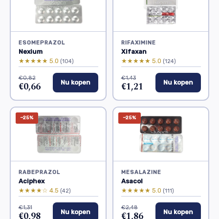
ESOMEPRAZOL
RIFAXIMINE
Nexium
Xifaxan
★★★★★ 5.0
★★★★★ 5.0
(104)
(124)
€0,82
€1,43
Nu kopen
Nu kopen
€0,66
€1,21
−25%
−25%
RABEPRAZOL
MESALAZINE
Aciphex
Asacol
★★★★☆ 4.5
★★★★★ 5.0
(42)
(111)
€1,31
€2,48
Nu kopen
Nu kopen
€0,98
€1,86