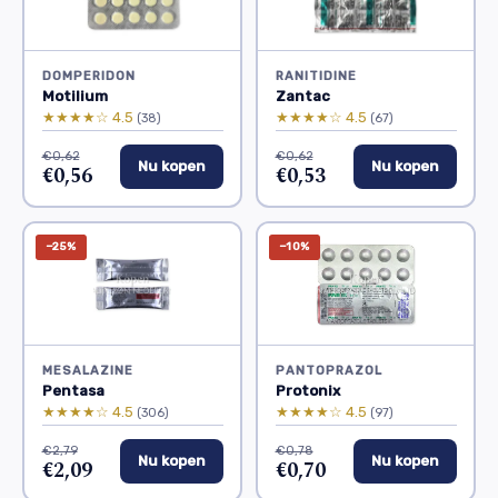
DOMPERIDON
RANITIDINE
Motilium
Zantac
★★★★☆ 4.5
★★★★☆ 4.5
(38)
(67)
€0,62
€0,62
Nu kopen
Nu kopen
€0,56
€0,53
−25%
−10%
MESALAZINE
PANTOPRAZOL
Pentasa
Protonix
★★★★☆ 4.5
★★★★☆ 4.5
(306)
(97)
€2,79
€0,78
Nu kopen
Nu kopen
€2,09
€0,70