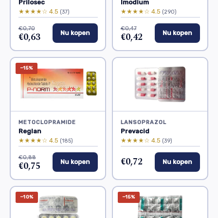
Prilosec
Imodium
★★★★☆ 4.5
★★★★☆ 4.5
(37)
(290)
€0,70
€0,47
Nu kopen
Nu kopen
€0,63
€0,42
−15%
METOCLOPRAMIDE
LANSOPRAZOL
Reglan
Prevacid
★★★★☆ 4.5
★★★★☆ 4.5
(185)
(39)
€0,88
€0,72
Nu kopen
Nu kopen
€0,75
−10%
−15%