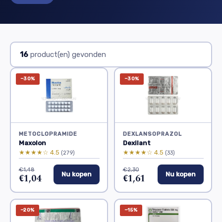
16
product(en) gevonden
−30%
−30%
METOCLOPRAMIDE
DEXLANSOPRAZOL
Maxolon
Dexilant
★★★★☆ 4.5
★★★★☆ 4.5
(279)
(33)
€1,48
€2,30
Nu kopen
Nu kopen
€1,04
€1,61
−20%
−15%