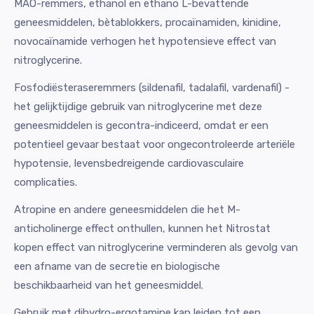
MAO-remmers, ethanol en ethano L-bevattende
geneesmiddelen, bètablokkers, procaïnamiden, kinidine,
novocaïnamide verhogen het hypotensieve effect van
nitroglycerine.
Fosfodiësteraseremmers (sildenafil, tadalafil, vardenafil) -
het gelijktijdige gebruik van nitroglycerine met deze
geneesmiddelen is gecontra-indiceerd, omdat er een
potentieel gevaar bestaat voor ongecontroleerde arteriële
hypotensie, levensbedreigende cardiovasculaire
complicaties.
Atropine en andere geneesmiddelen die het M-
anticholinerge effect onthullen, kunnen het Nitrostat
kopen effect van nitroglycerine verminderen als gevolg van
een afname van de secretie en biologische
beschikbaarheid van het geneesmiddel.
Gebruik met dihydro-ergotamine kan leiden tot een