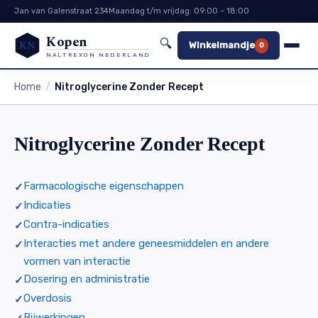
Jan van Galenstraat 234
Maandag t/m vrijdag: 09:00 – 18:00
Kopen
🔍
KN
Winkelmandje
0
NALTREXON NEDERLAND
Home
Nitroglycerine Zonder Recept
Nitroglycerine Zonder Recept
Farmacologische eigenschappen
Indicaties
Contra-indicaties
Interacties met andere geneesmiddelen en andere
vormen van interactie
Dosering en administratie
Overdosis
Bijwerkingen