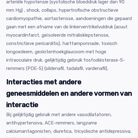
arteriële hypotensie (systolische bloeddruk lager dan 90
mm Hg) , shock, collaps, hypertrofische obstructieve
cardiomyopathie, aortastenose, aandoeningen die gepaard
gaan met een afname van de linkerventrikelvuldruk (acuut
myocardinfarct, geïsoleerde mitralisklepstenose,
constrictieve pericarditis), harttamponnade, toxisch
longoedeem, geslotenhoekglaucoom met hoge
intraoculaire druk, gelijktijdig gebruik fosfodiësterase-5-
remmers (PDE-5) (sildenafil, tadalafil, vardenafil),
Interacties met andere
geneesmiddelen en andere vormen van
interactie
Bij gelijktijdig gebruik met andere vasodilatatoren,
antihypertensiva, ACE-remmers, langzame
calciumantagonisten, diuretica, tricyclische antidepressiva,