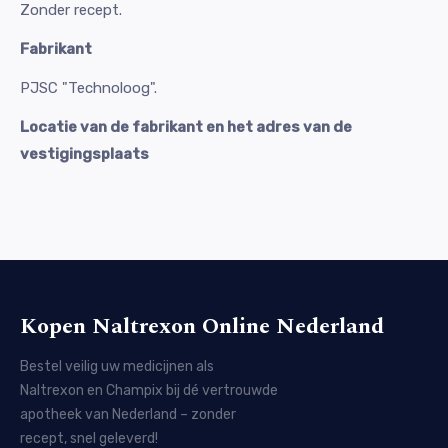
Zonder recept.
Fabrikant
PJSC "Technoloog".
Locatie van de fabrikant en het adres van de
vestigingsplaats
Kopen Naltrexon Online Nederland
Bestel veilig uw medicijnen als
Naltrexon en Champix bij dé vertrouwde
apotheek van Nederland – zonder
recept, snel geleverd!