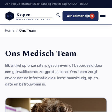
Jan van Galenstraat 234
Maandag t/m vrijdag: 09:00 – 18:00
Kopen
🔍
KN
Winkelmandje
0
NALTREXON NEDERLAND
Home
Ons Team
Ons Medisch Team
Elk artikel op onze site is geschreven of beoordeeld door
een gekwalificeerde zorgprofessional. Ons team zorgt
ervoor dat de informatie die u leest nauwkeurig, up-to-
date en betrouwbaar is.