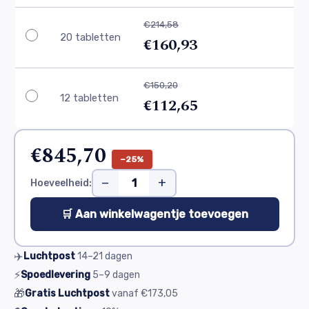
€214,58
20 tabletten
€160,93
€150,20
12 tabletten
€112,65
€845,70
−25%
−
+
Hoeveelheid:
🛒 Aan winkelwagentje toevoegen
✈️
Luchtpost
14–21
dagen
⚡
Spoedlevering
5–9
dagen
🎁
Gratis Luchtpost
vanaf
€173,05