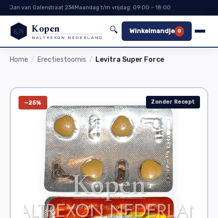
Jan van Galenstraat 234
Maandag t/m vrijdag: 09:00 – 18:00
Kopen
🔍
KN
Winkelmandje
0
NALTREXON NEDERLAND
Home
Erectiestoornis
Levitra Super Force
Zonder Recept
−25%