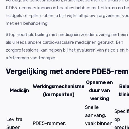
PDE5-remmers kunnen interacties hebben met nitraten en be
huidgels of -pillen; obiën u bij twijfel altijd uw zorgverlener vo
met een behandeling.
Stop nooit plotseling met medicijnen zonder overleg met een 
als u reeds andere cardiovasculaire medicijnen gebruikt. Een
zorgprofessional kan helpen bij het evalueren van risico's en h
afstemmen van therapie.
Vergelijking met andere PDE5-re
Opname en
Werkingsmechanisme
Bela
Medicijn
duur van
(kernpunten)
klin
werking
Snelle
Specif
aanvang,
Levitra
op
PDE5-remmer;
vaak binnen
Super
erecti