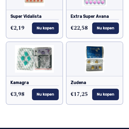
Super Vidalista
Extra Super Avana
€2,19
€22,58
Nu kopen
Nu kopen
Kamagra
Zudena
€3,98
€17,25
Nu kopen
Nu kopen