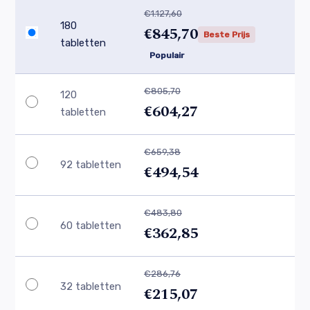
€1.127,60
180
€845,70
Beste Prijs
tabletten
Populair
€805,70
120
€604,27
tabletten
€659,38
92 tabletten
€494,54
€483,80
60 tabletten
€362,85
€286,76
32 tabletten
€215,07