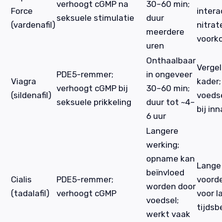
verhoogt cGMP na
30–60 min;
Force
intera
seksuele stimulatie
duur
(vardenafil)
nitrat
meerdere
voork
uren
Onthaalbaar
Vergel
PDE5-remmer;
in ongeveer
Viagra
kader;
verhoogt cGMP bij
30–60 min;
(sildenafil)
voedse
seksuele prikkeling
duur tot ~4–
bij in
6 uur
Langere
werking;
opname kan
Lange
beïnvloed
Cialis
PDE5-remmer;
voord
worden door
(tadalafil)
verhoogt cGMP
voor l
voedsel;
tijdsb
werkt vaak