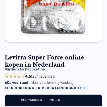
Levitra Super Force online
kopen in Nederland
Vardenafil/Dapoxetine
★★★★☆
4.5
(254
recensies
)
Op voorraad
— klaar voor levering vandaag
KIES DOSERING EN VERPAKKINGSGROOTTE
VERPAKKING
PRIJS