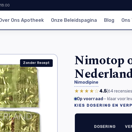
 18:00
Over Ons Apotheek
Onze Beleidspagina
Blog
Ons
Nimotop o
Zonder Recept
Nederlan
Nimodipine
★★★★☆
4.5
(64
recensies
Op voorraad
— klaar voor l
KIES DOSERING EN VER
DOSERING
VE