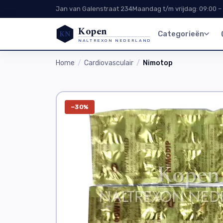
Jan van Galenstraat 234
Maandag t/m vrijdag: 09:00 –
Kopen
KN
Categorieën
NALTREXON NEDERLAND
Home
Cardiovasculair
Nimotop
−30%