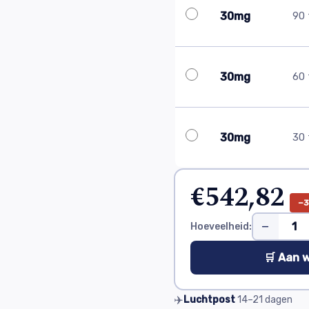
30mg
90 
30mg
60 
30mg
30 
€542,82
−
−
Hoeveelheid:
🛒 Aan 
✈️
Luchtpost
14–21
dagen