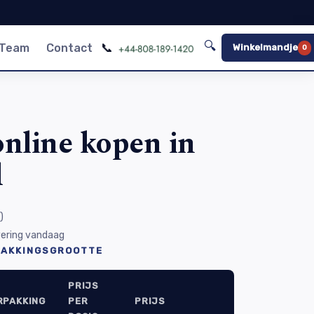
🔍
📞
 Team
Contact
Winkelmandje
0
nline kopen in
d
)
evering vandaag
PAKKINGSGROOTTE
PRIJS
RPAKKING
PER
PRIJS