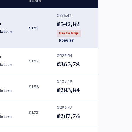
DOSIS
€775,46
€542,82
0
€1,51
letten
Beste Prijs
Populair
€522,54
0
€1,52
€365,78
letten
€405,49
€1,58
€283,84
letten
€296,79
€1,73
€207,76
letten