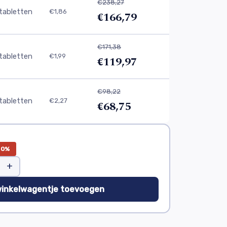
€238,27
tabletten
€1,86
€166,79
€171,38
tabletten
€1,99
€119,97
€98,22
tabletten
€2,27
€68,75
30%
+
winkelwagentje toevoegen