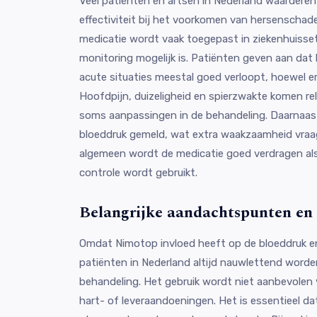
Veel patiënten en artsen in Nederland waarder
effectiviteit bij het voorkomen van hersenschad
medicatie wordt vaak toegepast in ziekenhuisse
monitoring mogelijk is. Patiënten geven aan dat
acute situaties meestal goed verloopt, hoewel e
Hoofdpijn, duizeligheid en spierzwakte komen rel
soms aanpassingen in de behandeling. Daarnaast 
bloeddruk gemeld, wat extra waakzaamheid vraagt
algemeen wordt de medicatie goed verdragen als
controle wordt gebruikt.
Belangrijke aandachtspunten en
Omdat Nimotop invloed heeft op de bloeddruk e
patiënten in Nederland altijd nauwlettend word
behandeling. Het gebruik wordt niet aanbevole
hart- of leveraandoeningen. Het is essentieel da