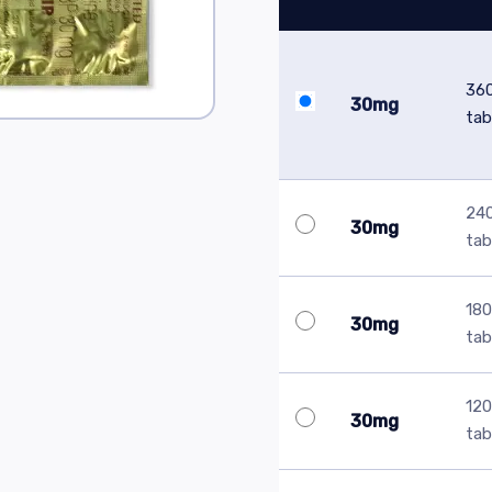
36
30mg
tab
24
30mg
tab
180
30mg
tab
120
30mg
tab