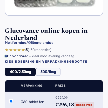
Glucovance online kopen in
Nederland
Metformine/Glibenclamide
★★★★★
5
(130
recensies
)
Op voorraad
— klaar voor levering vandaag
KIES DOSERING EN VERPAKKINGSGROOTTE
400/2.50mg
500/5mg
VERPAKKING
PRIJS
€329,09
360 tabletten
€296,18
Beste Prijs