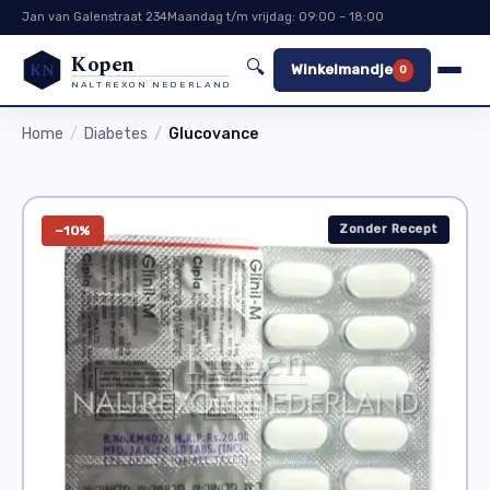
Jan van Galenstraat 234
Maandag t/m vrijdag: 09:00 – 18:00
Kopen
🔍
KN
Winkelmandje
0
NALTREXON NEDERLAND
Home
Diabetes
Glucovance
Zonder Recept
−10%