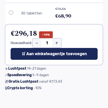
€76,56
30 tabletten
€68,90
€296,18
−10%
−
+
Hoeveelheid:
🛒 Aan winkelwagentje toevoegen
✈️
Luchtpost
14–21
dagen
⚡
Spoedlevering
5–9
dagen
🎁
Gratis Luchtpost
vanaf
€173,43
🔒
Crypto korting
−10%