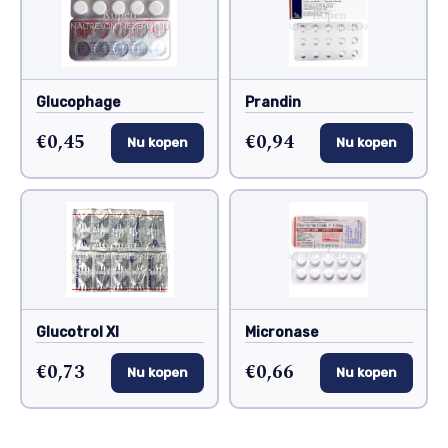
Glucophage
Prandin
€0,45
€0,94
Nu kopen
Nu kopen
Glucotrol Xl
Micronase
€0,73
€0,66
Nu kopen
Nu kopen