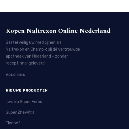
Kopen Naltrexon Online Nederland
Bestel veilig uw medicijnen als
Naltrexon en Champix bij dé vertrouwde
apotheek van Nederland – zonder
recept, snel geleverd!
VOLG ONS
NIEUWE PRODUCTEN
Levitra Super Force
Super Zhewitra
Florinef