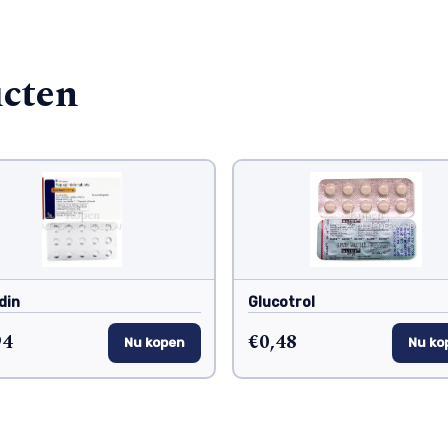
ucten
din
Glucotrol
94
€0,48
Nu kopen
Nu ko