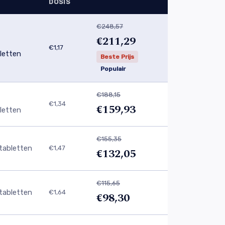
DOSIS
€248,57
€211,29
€1,17
letten
Beste Prijs
Populair
€188,15
€1,34
€159,93
letten
€155,35
tabletten
€1,47
€132,05
€115,65
tabletten
€1,64
€98,30