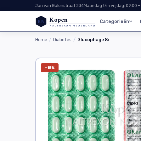
Jan van Galenstraat 234
Maandag t/m vrijdag: 09:00 –
Kopen
KN
Categorieën
NALTREXON NEDERLAND
Home
Diabetes
Glucophage Sr
−15%