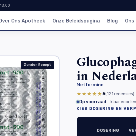
 18:00
Over Ons Apotheek
Onze Beleidspagina
Blog
Ons
Glucophag
Zonder Recept
in Nederl
Metformine
★★★★★
5
(121
recensies
)
Op voorraad
— klaar voor l
KIES DOSERING EN VER
DOSERING
VE