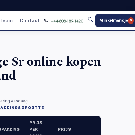
🔍
📞
 Team
Contact
Winkelmandje
0
e Sr online kopen
and
evering vandaag
PAKKINGSGROOTTE
PRIJS
RPAKKING
PER
PRIJS