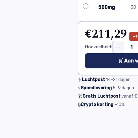
500mg
30 
€211,29
−1
−
Hoeveelheid:
🛒 Aan 
✈️
Luchtpost
14–21
dagen
⚡
Spoedlevering
5–9
dagen
🎁
Gratis Luchtpost
vanaf
€
🔒
Crypto korting
−10%