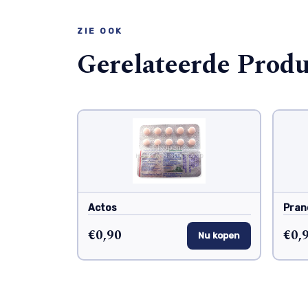
ZIE OOK
Gerelateerde Prod
Actos
Pran
€0,90
€0,
Nu kopen