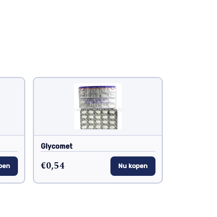
Glycomet
€0,54
pen
Nu kopen