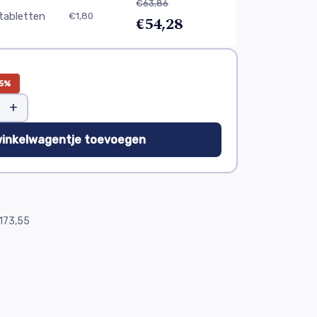
€63,86
tabletten
€1,80
€54,28
5%
+
winkelwagentje toevoegen
173,55