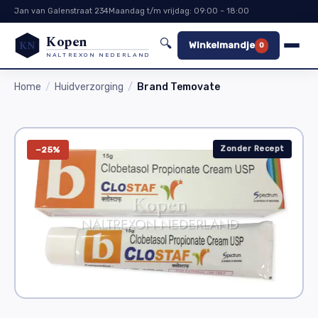
Jan van Galenstraat 234
Maandag t/m vrijdag: 09:00 – 18:00
Kopen
🔍
KN
Winkelmandje
0
NALTREXON NEDERLAND
Home
Huidverzorging
Brand Temovate
Zonder Recept
−25%