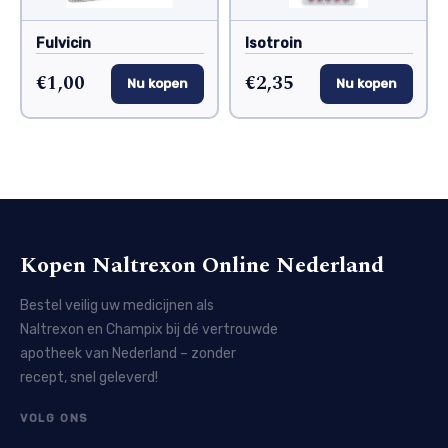
Fulvicin
Isotroin
€1,00
€2,35
Nu kopen
Nu kopen
Kopen Naltrexon Online Nederland
Bestel veilig uw medicijnen als
Naltrexon en Champix bij dé vertrouwde
apotheek van Nederland – zonder
recept, snel geleverd!
VOLG ONS