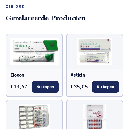
ZIE OOK
Gerelateerde Producten
Elocon
Acticin
€14,67
€25,05
Nu kopen
Nu kopen