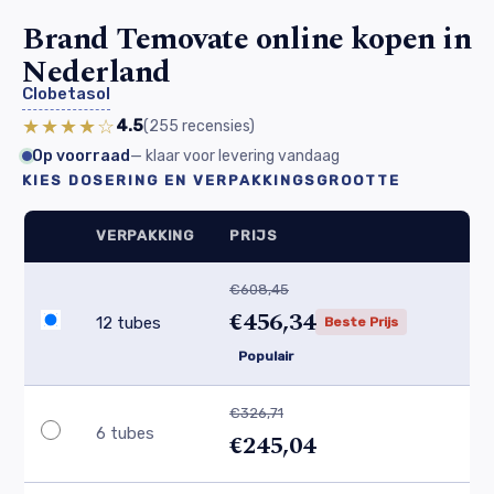
Brand Temovate online kopen in
Nederland
Clobetasol
★★★★☆
4.5
(255
recensies
)
Op voorraad
— klaar voor levering vandaag
KIES DOSERING EN VERPAKKINGSGROOTTE
VERPAKKING
PRIJS
€608,45
€456,34
12 tubes
Beste Prijs
Populair
€326,71
6 tubes
€245,04