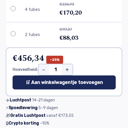
€226,93
4 tubes
€170,20
€117,37
2 tubes
€88,03
€456,34
−25%
−
+
Hoeveelheid:
🛒 Aan winkelwagentje toevoegen
✈️
Luchtpost
14–21
dagen
⚡
Spoedlevering
5–9
dagen
🎁
Gratis Luchtpost
vanaf
€173,55
🔒
Crypto korting
−10%