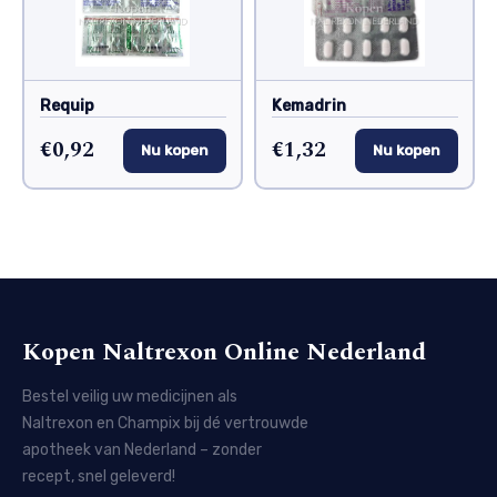
Requip
Kemadrin
€0,92
€1,32
Nu kopen
Nu kopen
Kopen Naltrexon Online Nederland
Bestel veilig uw medicijnen als
Naltrexon en Champix bij dé vertrouwde
apotheek van Nederland – zonder
recept, snel geleverd!