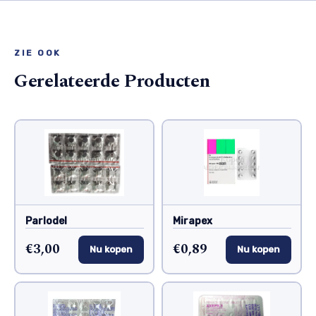
ZIE OOK
Gerelateerde Producten
Parlodel
Mirapex
€3,00
€0,89
Nu kopen
Nu kopen