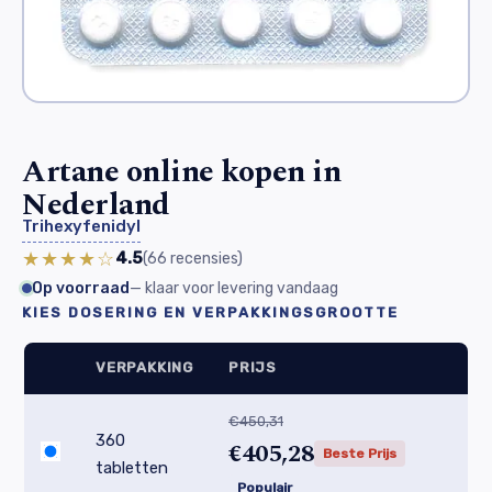
Artane online kopen in
Nederland
Trihexyfenidyl
★★★★☆
4.5
(66
recensies
)
Op voorraad
— klaar voor levering vandaag
KIES DOSERING EN VERPAKKINGSGROOTTE
VERPAKKING
PRIJS
€450,31
360
€405,28
Beste Prijs
tabletten
Populair