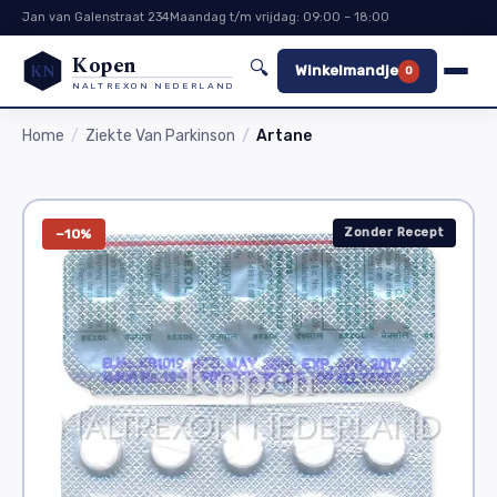
Jan van Galenstraat 234
Maandag t/m vrijdag: 09:00 – 18:00
Kopen
🔍
KN
Winkelmandje
0
NALTREXON NEDERLAND
Home
Ziekte Van Parkinson
Artane
Zonder Recept
−10%