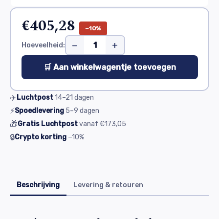
€405,28
−10%
−
+
Hoeveelheid:
🛒 Aan winkelwagentje toevoegen
✈️
Luchtpost
14–21
dagen
⚡
Spoedlevering
5–9
dagen
🎁
Gratis Luchtpost
vanaf
€173,05
🔒
Crypto korting
−10%
Beschrijving
Levering & retouren