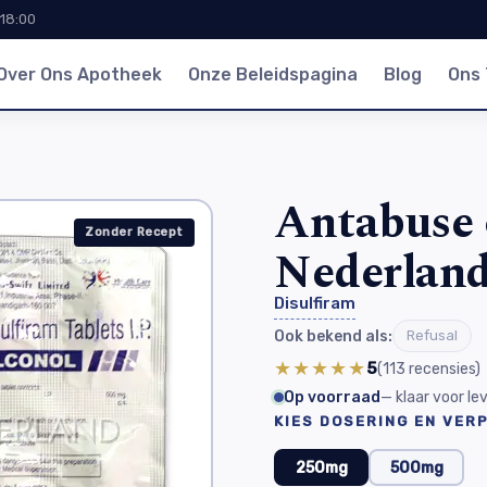
 18:00
Over Ons Apotheek
Onze Beleidspagina
Blog
Ons
Antabuse 
Zonder Recept
Nederlan
Disulfiram
Ook bekend als:
Refusal
★★★★★
5
(113
recensies
)
Op voorraad
— klaar voor l
KIES DOSERING EN VER
250mg
500mg