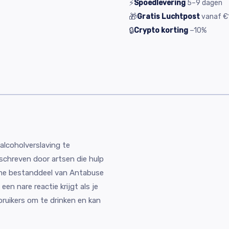
⚡
Spoedlevering
5–9
dagen
🎁
Gratis Luchtpost
vanaf
€
🔒
Crypto korting
−10%
alcoholverslaving te
schreven door artsen die hulp
ame bestanddeel van Antabuse
een nare reactie krijgt als je
bruikers om te drinken en kan