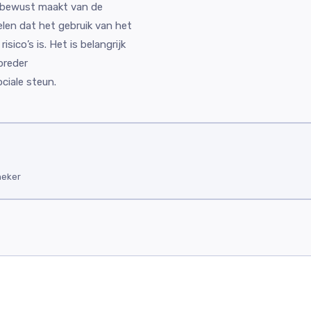
en bewust maakt van de
elen dat het gebruik van het
isico’s is. Het is belangrijk
breder
iale steun.
heker