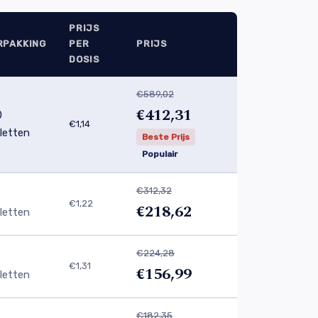
PRIJS
RPAKKING
PER
PRIJS
DOSIS
€589,02
€412,31
0
€1,14
letten
Beste Prijs
Populair
€312,32
€1,22
€218,62
letten
€224,28
€1,31
€156,99
letten
€182,35