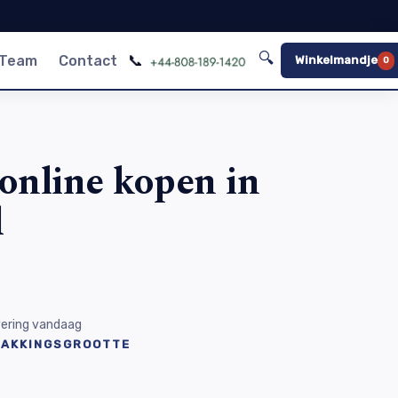
🔍
📞
 Team
Contact
Winkelmandje
0
online kopen in
d
evering vandaag
PAKKINGSGROOTTE