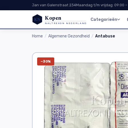
Jan van Galenstraat 234
Maandag t/m vrijdag: 09:00 –
Kopen
KN
Categorieën
NALTREXON NEDERLAND
Home
Algemene Gezondheid
Antabuse
−30%