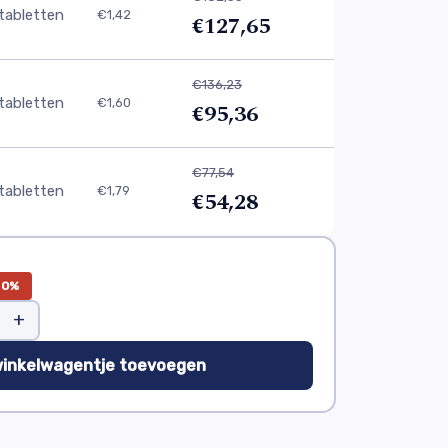
tabletten
€1,42
€127,65
€136,23
tabletten
€1,60
€95,36
€77,54
tabletten
€1,79
€54,28
30%
+
winkelwagentje toevoegen