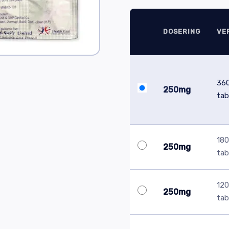
DOSERING
VE
36
250mg
tab
180
250mg
tab
120
250mg
tab