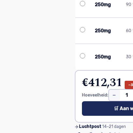
250mg
90 
250mg
60 
250mg
30 
€412,31
−
−
Hoeveelheid:
🛒 Aan 
✈️
Luchtpost
14–21
dagen